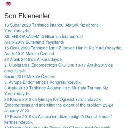
Son Eklenenler
13 Şubat 2020 Tarihinde İstanbul Atatürk Kız öğrenci
Yurdu’ndaydık
XII. ENDOAKADEMİ 5 Nisan'da İstanbul'da!
Aralık 2019 Bültenimiz Yayınlandı
15 Ocak 2020 Tarihinde İzmir Zübeyde Hanım Kız Yurdu’ndaydık.
Aralık 2019 Makale Özetleri
22 Aralık 2019’da Ankara’daydık.
2. Uluslararası Endometriozis Okul’unu 16-17 Aralık 2019’da
gerçekleştik.
Kasım 2019 Makale Özetleri
5. Avrupa Endometriozis Kongresi’ndeydik.
3 Aralık 2019 Tarihinde Akkadın Hacı Mustafa Tarman Kız
Yurdu’ndaydık
26 Kasım 2019'da İyimaya Kız Öğrenci Yurdu'ndaydık.
Endometriosis and infertility: the extent of the problem 23-24
January 2020
12 Kasım 2019’da Alaluxa’nın düzenlediği “A Day of Trends”
kermesindeydik.
12 Kasım 2019 tarihinde Beşyol Kız Öğrenci Yurdu’ndaydık.