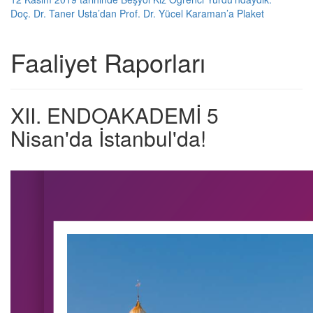
Doç. Dr. Taner Usta’dan Prof. Dr. Yücel Karaman’a Plaket
Faaliyet Raporları
XII. ENDOAKADEMİ 5
Nisan'da İstanbul'da!