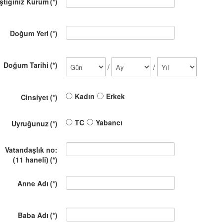
ıştığınız Kurum
(*)
Doğum Yeri
(*)
Doğum Tarihi
(*)
/
/
Kadın
Erkek
Cinsiyet
(*)
TC
Yabancı
Uyruğunuz
(*)
Vatandaşlık no:
(11 haneli)
(*)
Anne Adı
(*)
Baba Adı
(*)