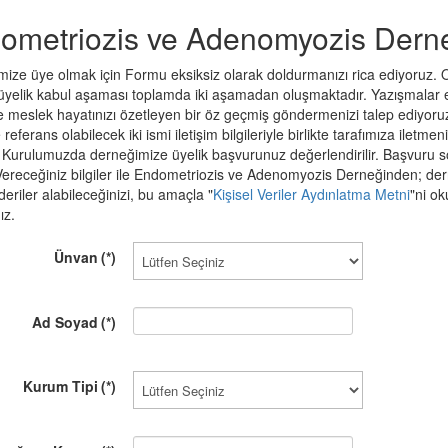
ometriozis ve Adenomyozis Derne
ye olmak için Formu eksiksiz olarak doldurmanızı rica ediyoruz. Online üyelik başvurusunun derneğimize ulaşmasına
üyelik kabul aşaması toplamda iki aşamadan oluşmaktadır. Yazışmalar e-
e meslek hayatınızı özetleyen bir öz geçmiş göndermenizi talep ediyor
eferans olabilecek iki ismi iletişim bilgileriyle birlikte tarafımıza iletmenizi istiyoruz. Başvuru süreci ta
rulumuzda derneğimize üyelik başvurunuz değerlendirilir. Başvuru sonucu tarafınıza e-
nderiler alabileceğinizi, bu amaçla "
Kişisel Veriler Aydınlatma Metni
"ni ok
ız.
Ünvan
(*)
Ad Soyad
(*)
Kurum Tipi
(*)