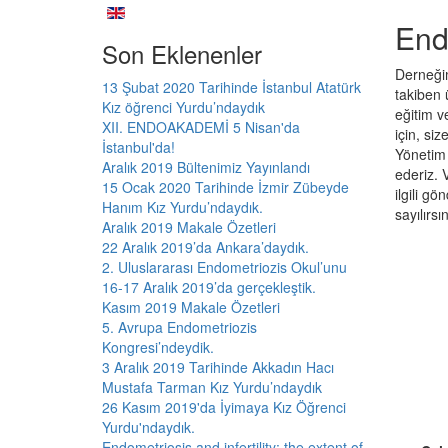
End
Son Eklenenler
Derneğimize ü
13 Şubat 2020 Tarihinde İstanbul Atatürk
takiben 
Kız öğrenci Yurdu’ndaydık
eğitim v
XII. ENDOAKADEMİ 5 Nisan'da
için, size r
İstanbul'da!
Yönetim Ku
Aralık 2019 Bültenimiz Yayınlandı
ederiz. Vereceğiniz bilgiler ile Endometriozis ve Adenomyozis Derneğinden; dernek faaliyetleri, etkinlikler, duyurular ve e-bültenler ile
15 Ocak 2020 Tarihinde İzmir Zübeyde
ilgili gö
Hanım Kız Yurdu’ndaydık.
sayılırsın
Aralık 2019 Makale Özetleri
22 Aralık 2019’da Ankara’daydık.
2. Uluslararası Endometriozis Okul’unu
16-17 Aralık 2019’da gerçekleştik.
Kasım 2019 Makale Özetleri
5. Avrupa Endometriozis
Kongresi’ndeydik.
3 Aralık 2019 Tarihinde Akkadın Hacı
Mustafa Tarman Kız Yurdu’ndaydık
26 Kasım 2019'da İyimaya Kız Öğrenci
Yurdu'ndaydık.
Endometriosis and infertility: the extent of