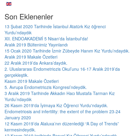
Son Eklenenler
13 Şubat 2020 Tarihinde İstanbul Atatürk Kız öğrenci
Yurdu’ndaydık
XII. ENDOAKADEMİ 5 Nisan'da İstanbul'da!
Aralık 2019 Bültenimiz Yayınlandı
15 Ocak 2020 Tarihinde İzmir Zübeyde Hanım Kız Yurdu’ndaydık.
Aralık 2019 Makale Özetleri
22 Aralık 2019’da Ankara’daydık.
2. Uluslararası Endometriozis Okul’unu 16-17 Aralık 2019’da
gerçekleştik.
Kasım 2019 Makale Özetleri
5. Avrupa Endometriozis Kongresi’ndeydik.
3 Aralık 2019 Tarihinde Akkadın Hacı Mustafa Tarman Kız
Yurdu’ndaydık
26 Kasım 2019'da İyimaya Kız Öğrenci Yurdu'ndaydık.
Endometriosis and infertility: the extent of the problem 23-24
January 2020
12 Kasım 2019’da Alaluxa’nın düzenlediği “A Day of Trends”
kermesindeydik.
12 Kasım 2019 tarihinde Beşyol Kız Öğrenci Yurdu’ndaydık.