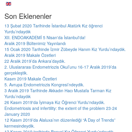
Son Eklenenler
13 Şubat 2020 Tarihinde İstanbul Atatürk Kız öğrenci
Yurdu’ndaydık
XII. ENDOAKADEMİ 5 Nisan'da İstanbul'da!
Aralık 2019 Bültenimiz Yayınlandı
15 Ocak 2020 Tarihinde İzmir Zübeyde Hanım Kız Yurdu’ndaydık.
Aralık 2019 Makale Özetleri
22 Aralık 2019’da Ankara’daydık.
2. Uluslararası Endometriozis Okul’unu 16-17 Aralık 2019’da
gerçekleştik.
Kasım 2019 Makale Özetleri
5. Avrupa Endometriozis Kongresi’ndeydik.
3 Aralık 2019 Tarihinde Akkadın Hacı Mustafa Tarman Kız
Yurdu’ndaydık
26 Kasım 2019'da İyimaya Kız Öğrenci Yurdu'ndaydık.
Endometriosis and infertility: the extent of the problem 23-24
January 2020
12 Kasım 2019’da Alaluxa’nın düzenlediği “A Day of Trends”
kermesindeydik.
12 Kasım 2019 tarihinde Beşyol Kız Öğrenci Yurdu’ndaydık.