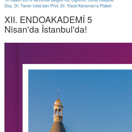
Doç. Dr. Taner Usta’dan Prof. Dr. Yücel Karaman’a Plaket
XII. ENDOAKADEMİ 5
Nisan'da İstanbul'da!