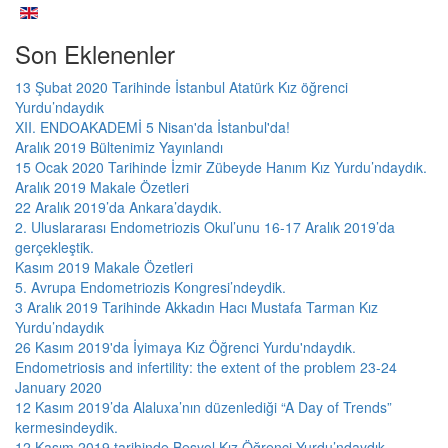
Son Eklenenler
13 Şubat 2020 Tarihinde İstanbul Atatürk Kız öğrenci
Yurdu’ndaydık
XII. ENDOAKADEMİ 5 Nisan'da İstanbul'da!
Aralık 2019 Bültenimiz Yayınlandı
15 Ocak 2020 Tarihinde İzmir Zübeyde Hanım Kız Yurdu’ndaydık.
Aralık 2019 Makale Özetleri
22 Aralık 2019’da Ankara’daydık.
2. Uluslararası Endometriozis Okul’unu 16-17 Aralık 2019’da
gerçekleştik.
Kasım 2019 Makale Özetleri
5. Avrupa Endometriozis Kongresi’ndeydik.
3 Aralık 2019 Tarihinde Akkadın Hacı Mustafa Tarman Kız
Yurdu’ndaydık
26 Kasım 2019'da İyimaya Kız Öğrenci Yurdu'ndaydık.
Endometriosis and infertility: the extent of the problem 23-24
January 2020
12 Kasım 2019’da Alaluxa’nın düzenlediği “A Day of Trends”
kermesindeydik.
12 Kasım 2019 tarihinde Beşyol Kız Öğrenci Yurdu’ndaydık.