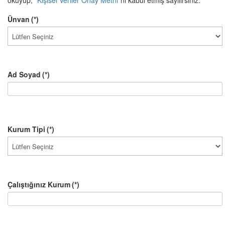
okuyup, “
Kişisel Veriler Onay Metni
"ni kabul etmiş sayılırsınız.
Ünvan
(*)
Ad Soyad
(*)
Kurum Tipi
(*)
Çalıştığınız Kurum
(*)