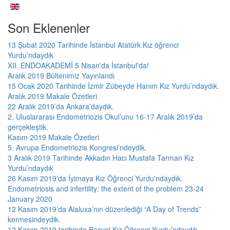
Son Eklenenler
13 Şubat 2020 Tarihinde İstanbul Atatürk Kız öğrenci
Yurdu’ndaydık
XII. ENDOAKADEMİ 5 Nisan'da İstanbul'da!
Aralık 2019 Bültenimiz Yayınlandı
15 Ocak 2020 Tarihinde İzmir Zübeyde Hanım Kız Yurdu’ndaydık.
Aralık 2019 Makale Özetleri
22 Aralık 2019’da Ankara’daydık.
2. Uluslararası Endometriozis Okul’unu 16-17 Aralık 2019’da
gerçekleştik.
Kasım 2019 Makale Özetleri
5. Avrupa Endometriozis Kongresi’ndeydik.
3 Aralık 2019 Tarihinde Akkadın Hacı Mustafa Tarman Kız
Yurdu’ndaydık
26 Kasım 2019'da İyimaya Kız Öğrenci Yurdu'ndaydık.
Endometriosis and infertility: the extent of the problem 23-24
January 2020
12 Kasım 2019’da Alaluxa’nın düzenlediği “A Day of Trends”
kermesindeydik.
12 Kasım 2019 tarihinde Beşyol Kız Öğrenci Yurdu’ndaydık.