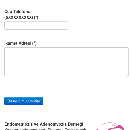
Cep Telefonu
(5XXXXXXXXX)
(*)
İkamet Adresi
(*)
Başvurumu Gönder
Endometriozis ve Adenomyozis Derneği
Kocamustafapaşa cad. Etyemez Tekkesi sok.