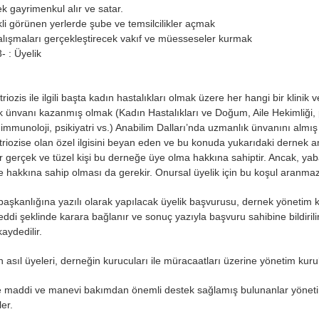
k gayrimenkul alır ve satar.
li görünen yerlerde şube ve temsilcilikler açmak
lışmaları gerçekleştirecek vakıf ve müesseseler kurmak
- : Üyelik
ozis ile ilgili başta kadın hastalıkları olmak üzere her hangi bir klinik v
 ünvanı kazanmış olmak (Kadın Hastalıkları ve Doğum, Aile Hekimliği, patol
 immunoloji, psikiyatri vs.) Anabilim Dalları’nda uzmanlık ünvanını alm
iozise olan özel ilgisini beyan eden ve bu konuda yukarıdaki dernek 
 gerçek ve tüzel kişi bu derneğe üye olma hakkına sahiptir. Ancak, yaban
 hakkına sahip olması da gerekir. Onursal üyelik için bu koşul aranma
aşkanlığına yazılı olarak yapılacak üyelik başvurusu, dernek yönetim 
reddi şeklinde karara bağlanır ve sonuç yazıyla başvuru sahibine bildiri
kaydedilir.
 asıl üyeleri, derneğin kurucuları ile müracaatları üzerine yönetim kurul
maddi ve manevi bakımdan önemli destek sağlamış bulunanlar yönetim 
rler.