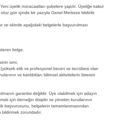
 Yeni üyelik müracaatları şubelere yapılır. Üyeliğe kabul
 otuz gün içinde bir yazıyla Genel Merkeze bildirilir.
ekçe ve ekinde aşağıdaki belgelerle başvurulması
steren belge,
inin ismi,
u (yüksek etik ve profesyonel beceri ve tecrübesi olan
arının ve katıldıkları bilimsel aktivitelerin listesini
manın garantisi değildir. Üye olabilmek için adayın
mek için derneğin disiplin ve yönetim kurullarının
yelik başvurusunu, belgelerin tamamlanmasından
 bildirmek zorundadır.