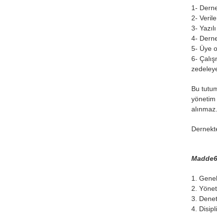
1- Dern
2- Veril
3- Yazıl
4- Dern
5- Üye o
6- Çalış
zedeley
Bu tutum
yönetim 
alınmaz.
Dernekte
Madde6-
1. Gene
2. Yöne
3. Dene
4. Disip