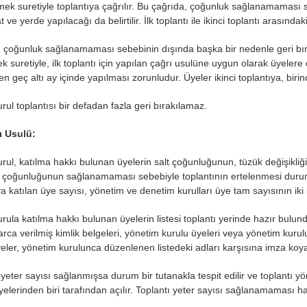
irmek suretiyle toplantıya çağrılır. Bu çağrıda, çoğunluk sağlanamaması s
t ve yerde yapılacağı da belirtilir. İlk toplantı ile ikinci toplantı arası
, çoğunluk sağlanamaması sebebinin dışında başka bir nedenle geri bır
mek suretiyle, ilk toplantı için yapılan çağrı usulüne uygun olarak üyelere
en geç altı ay içinde yapılması zorunludur. Üyeler ikinci toplantıya, birin
rul toplantısı bir defadan fazla geri bırakılamaz.
ı Usulü:
rul, katılma hakkı bulunan üyelerin salt çoğunluğunun, tüzük değişikliği v
; çoğunluğunun sağlanamaması sebebiyle toplantının ertelenmesi duru
ya katılan üye sayısı, yönetim ve denetim kurulları üye tam sayısının ik
rula katılma hakkı bulunan üyelerin listesi toplantı yerinde hazır bulund
ca verilmiş kimlik belgeleri, yönetim kurulu üyeleri veya yönetim kurulu
Üyeler, yönetim kurulunca düzenlenen listedeki adları karşısına imza koya
 yeter sayısı sağlanmışsa durum bir tutanakla tespit edilir ve toplantı
yelerinden biri tarafından açılır. Toplantı yeter sayısı sağlanamaması h