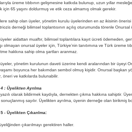
arıyla üreme tıbbının gelişmesine katkıda bulunup, uzun yıllar mesleğ
k için 65 yaşını doldurmuş ve etik ceza almamış olmak gerekir.
rlere sahip olan üyeler, yönetim kurulu üyelerinden en az ikisinin önerisi
iozis derneği bilimsel toplantısının açılış oturumunda törenle Onursal ü
üyeler aidattan muaftır, bilimsel toplantılara kayıt ücreti ödemeden, gene
ı olmayan onursal üyeler için, Türkiye’nin tanıtımına ve Türk üreme tıbb
tme hakkına sahip olma şartları aranmaz.
üyeler, yönetim kurulunun daveti üzerine kendi aralarından bir üyeyi O
aşamı boyunca her bakımdan sembol olmuş kişidir. Onursal başkan yöne
ir, öneri ve katkılarda bulunabilir.
4 : Üyelikten Ayrılma
yazılı olarak bildirmek kaydıyla, dernekten çıkma hakkına sahiptir. Üyeni
i sonuçlanmış sayılır. Üyelikten ayrılma, üyenin derneğe olan birikmiş b
5 - Üyelikten Çıkarılma:
yeliğinden çıkarılmayı gerektiren haller.