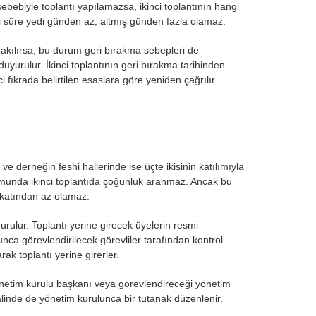
ebebiyle toplantı yapılamazsa, ikinci toplantının hangi
ndaki süre yedi günden az, altmış günden fazla olamaz.
akılırsa, bu durum geri bırakma sebepleri de
 duyurulur. İkinci toplantının geri bırakma tarihinden
ci fıkrada belirtilen esaslara göre yeniden çağrılır.
e derneğin feshi hallerinde ise üçte ikisinin katılımıyla
munda ikinci toplantıda çoğunluk aranmaz. Ancak bu
i katından az olamaz.
urulur. Toplantı yerine girecek üyelerin resmi
nca görevlendirilecek görevliler tarafından kontrol
rak toplantı yerine girerler.
 yönetim kurulu başkanı veya görevlendireceği yönetim
alinde de yönetim kurulunca bir tutanak düzenlenir.