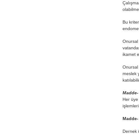
Çalışmal
olabilme
Bu krite
endometr
Onursal 
vatandaş
ikamet e
Onursal 
meslek y
katılabil
Madde- 
Her üye 
işlemler
Madde- 
Dernek ü