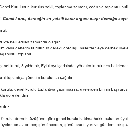
enel Kurulunun kuruluş şekli, toplanma zamanı, çağrı ve toplantı usul
 Genel kurul, derneğin en yetkili karar organı olup; derneğe kayıt
urul;
zükte belli edilen zamanda olağan,
im veya denetim kurulunun gerekli gördüğü hallerde veya dernek üyeleri
lağanüstü toplanır.
enel kurul, 3 yılda bir, Eylül ayı içerisinde, yönetim kurulunca belirlene
rul toplantıya yönetim kurulunca çağrılır.
kurulu, genel kurulu toplantıya çağırmazsa; üyelerden birinin başvurusu
la görevlendirir.
sulü:
Kurulu, dernek tüzüğüne göre genel kurula katılma hakkı bulunan üyeler
üyeler, en az on beş gün önceden, günü, saati, yeri ve gündemi bir gaz