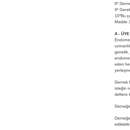
8* Derne
9* Gerek
10*Bu ça
Madde 3
A - ÜYE
Endometri
uzmanlık
genetik,
endometr
eden her
yerleşme
Dernek b
isteğin 
deftere 
Derneğin
Derneğe 
edilebili