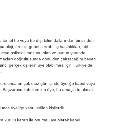
e temel tıp veya tıp dışı bilim dallarından birisinden
oji, üroloji, genel cerrahi, iç hastalıkları, tıbbi
ış veya psikoloji mezunu olan ve bunun yanında
amaçları doğrultusunda gönülden çalışacağını beyan
cı gerçek kişilerin üye olabilmesi için Türkiye’de
z.
kurulunca en çok otuz gün içinde üyeliğe kabul veya
lir. Başvurusu kabul edilen üye, bu amaçla tutulacak
unca üyeliğe kabul edilen kişilerdir.
kurulu kararı ile onursal üye olarak kabul