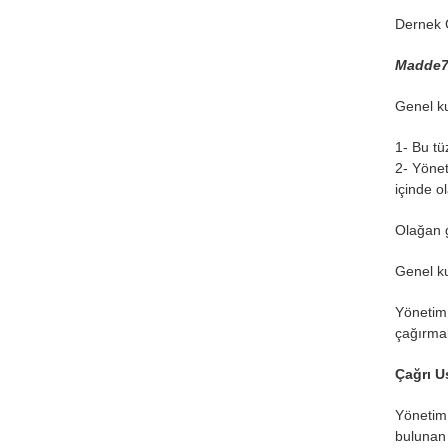
Dernek G
Madde7-
Genel k
1- Bu tü
2- Yönet
içinde o
Olağan g
Genel ku
Yönetim 
çağırmak
Çağrı U
Yönetim 
bulunan 