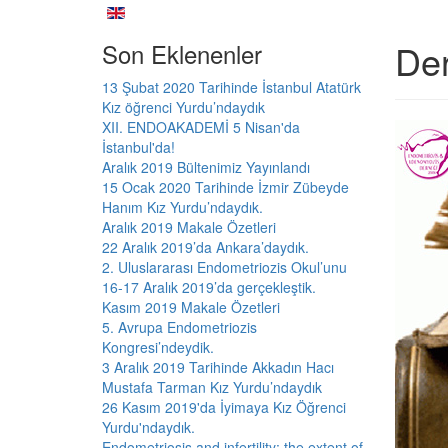
De
Son Eklenenler
13 Şubat 2020 Tarihinde İstanbul Atatürk
Kız öğrenci Yurdu’ndaydık
XII. ENDOAKADEMİ 5 Nisan'da
İstanbul'da!
Aralık 2019 Bültenimiz Yayınlandı
15 Ocak 2020 Tarihinde İzmir Zübeyde
Hanım Kız Yurdu’ndaydık.
Aralık 2019 Makale Özetleri
22 Aralık 2019’da Ankara’daydık.
2. Uluslararası Endometriozis Okul’unu
16-17 Aralık 2019’da gerçekleştik.
Kasım 2019 Makale Özetleri
5. Avrupa Endometriozis
Kongresi’ndeydik.
3 Aralık 2019 Tarihinde Akkadın Hacı
Mustafa Tarman Kız Yurdu’ndaydık
26 Kasım 2019'da İyimaya Kız Öğrenci
Yurdu'ndaydık.
Endometriosis and infertility: the extent of