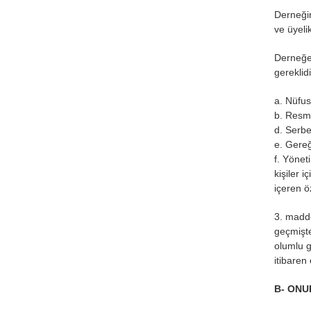
Derneğin
ve üyeli
Derneğe 
gereklidi
a. Nüfus
b. Resmi
d. Serbe
e. Gereğ
f. Yönet
kişiler i
içeren 
3. madde
geçmişte
olumlu g
itibaren
B- ONU