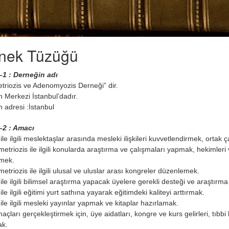
nek Tüzüğü
1 : Derneğin adı
triozis ve Adenomyozis Derneği” dir.
 Merkezi İstanbul’dadır.
 adresi :İstanbul
2 : Amacı
ile ilgili meslektaşlar arasında mesleki ilişkileri kuvvetlendirmek, ortak
etriozis ile ilgili konularda araştırma ve çalışmaları yapmak, hekimleri v
emek.
etriozis ile ilgili ulusal ve uluslar arası kongreler düzenlemek.
ile ilgili bilimsel araştırma yapacak üyelere gerekli desteği ve araştır
le ilgili eğitimi yurt sathına yayarak eğitimdeki kaliteyi arttırmak.
ile ilgili mesleki yayınlar yapmak ve kitaplar hazırlamak.
çları gerçekleştirmek için, üye aidatları, kongre ve kurs gelirleri, tıbbi 
ak.