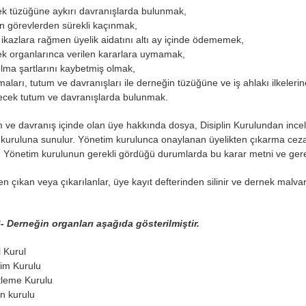
ek tüzüğüne aykırı davranışlarda bulunmak,
en görevlerden sürekli kaçınmak,
ı ikazlara rağmen üyelik aidatını altı ay içinde ödememek,
ek organlarınca verilen kararlara uymamak,
lma şartlarını kaybetmiş olmak,
maları, tutum ve davranışları ile derneğin tüzüğüne ve iş ahlakı ilkele
ecek tutum ve davranışlarda bulunmak.
 ve davranış içinde olan üye hakkında dosya, Disiplin Kurulundan incel
kuruluna sunulur. Yönetim kurulunca onaylanan üyelikten çıkarma cezası 
 Yönetim kurulunun gerekli gördüğü durumlarda bu karar metni ve gere
n çıkan veya çıkarılanlar, üye kayıt defterinden silinir ve dernek malv
 Derneğin organları aşağıda gösterilmiştir.
l Kurul
tim Kurulu
tleme Kurulu
lin kurulu