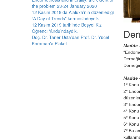
the problem 23-24 January 2020
12 Kasım 2019’da Alaluxa’nın düzenlediği
“A Day of Trends” kermesindeydik.
12 Kasım 2019 tarihinde Beşyol Kız
Der
Öğrenci Yurdu’ndaydık.
Doç. Dr. Taner Usta’dan Prof. Dr. Yücel
Karaman’a Plaket
Madde –
“Endome
Derneğin
Derneğin
Madde –
1* Konu 
2* Endom
düzenl
3* Endom
4* Konu 
5* Konu i
6* Konu 
7* Bu ama
kullanm