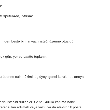
ü:
lı üyelerden; oluşur.
nden beşte birinin yazılı isteği üzerine otuz gün
cek gün, yer ve saatte toplanır.
 üzerine sulh hâkimi, üç üyeyi genel kurulu toplantıya
in listesini düzenler. Genel kurula katılma hakkı
etede ilan edilmek veya yazılı ya da elektronik posta