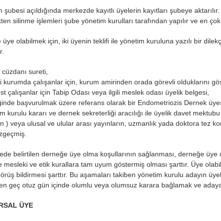
 şubesi açıldığında merkezde kayıtlı üyelerin kayıtları şubeye aktarılır.
kten silinme işlemleri şube yönetim kurulları tarafından yapılır ve en çok
üye olabilmek için, iki üyenin teklifi ile yönetim kuruluna yazılı bir dil
r.
 cüzdanı sureti,
 kurumda çalışanlar için, kurum amirinden orada görevli olduklarını gö
st çalışanlar için Tabip Odası veya ilgili meslek odası üyelik belgesi,
inde başvurulmak üzere referans olarak bir Endometriozis Dernek üyes
im kurulu kararı ve dernek sekreterliği aracılığı ile üyelik davet mektub
çin ) veya ulusal ve ulular arası yayınların, uzmanlık yada doktora tez konul
özgeçmiş.
de belirtilen derneğe üye olma koşullarının sağlanması, derneğe üye ol
 mesleki ve etik kurallara tam uyum göstermiş olması şarttır. Üye olabil
örüş bildirmesi şarttır. Bu aşamaları takiben yönetim kurulu adayın ü
 en geç otuz gün içinde olumlu veya olumsuz karara bağlamak ve adaya
RSAL ÜYE