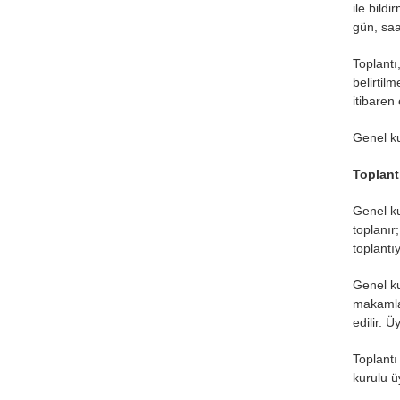
ile bild
gün, saa
Toplantı
belirtil
itibaren 
Genel ku
Toplant
Genel ku
toplanır
toplantı
Genel ku
makamlar
edilir. 
Toplantı
kurulu ü