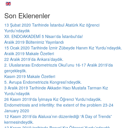
Son Eklenenler
13 Şubat 2020 Tarihinde İstanbul Atatürk Kız öğrenci
Yurdu’ndaydık
XII. ENDOAKADEMİ 5 Nisan'da İstanbul'da!
Aralık 2019 Bültenimiz Yayınlandı
15 Ocak 2020 Tarihinde İzmir Zübeyde Hanım Kız Yurdu’ndaydık.
Aralık 2019 Makale Özetleri
22 Aralık 2019’da Ankara’daydık.
2. Uluslararası Endometriozis Okul’unu 16-17 Aralık 2019’da
gerçekleştik.
Kasım 2019 Makale Özetleri
5. Avrupa Endometriozis Kongresi’ndeydik.
3 Aralık 2019 Tarihinde Akkadın Hacı Mustafa Tarman Kız
Yurdu’ndaydık
26 Kasım 2019'da İyimaya Kız Öğrenci Yurdu'ndaydık.
Endometriosis and infertility: the extent of the problem 23-24
January 2020
12 Kasım 2019’da Alaluxa’nın düzenlediği “A Day of Trends”
kermesindeydik.
12 Kasım 2019 tarihinde Beşyol Kız Öğrenci Yurdu’ndaydık.